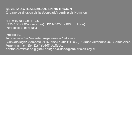
REVISTA ACTUALIZACIÓN EN NUTRICIÓN
Órgano de difusión de la Sociedad Argentina de Nutrición
http://revistasan.org.ar/
ISSN 1667-8052 (impresa) - ISSN 2250-7183 (en línea)
Periodicidad trimestral
Propietaria:
Asociación Civil Sociedad Argentina de Nutrición
Domicilio legal: Viamonte 2146, piso 5º ofic B (1056), Ciudad Autónoma de Buenos Aires,
Argentina. Tel.: (54 11) 4954-0400/0700.
contactorevistasan@gmail.com; secretaria@sanutricion.org.ar
© 2026 SOCIEDAD ARGENTINA DE NUTRICION | Viamonte 2146 5 "B" (CABA) | Tel.: