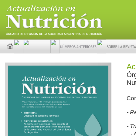
Ac
Órg
Nut
Con
- R
- T
. A