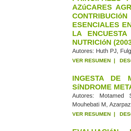
AZúCARES AGR
CONTRIBUCI
ESENCIALES EN
LA ENCUESTA
NUTRICIóN (2003
Autores:
Huth PJ, Ful
VER RESUMEN
|
DES
INGESTA DE 
SíNDROME MET
Autores:
Motamed S
Mouhebati M, Azarpaz
VER RESUMEN
|
DES