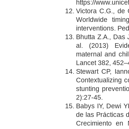
https://www.unice
Victora C.G., de 
Worldwide timing 
interventions. Pe
Bhutta Z.A., Das J
al. (2013) Evid
maternal and chi
Lancet 382, 452–
Stewart CP, Ian
Contextualizing 
stunting prevent
2):27-45.
Babys IY, Dewi Y
de las Prácticas 
Crecimiento en 