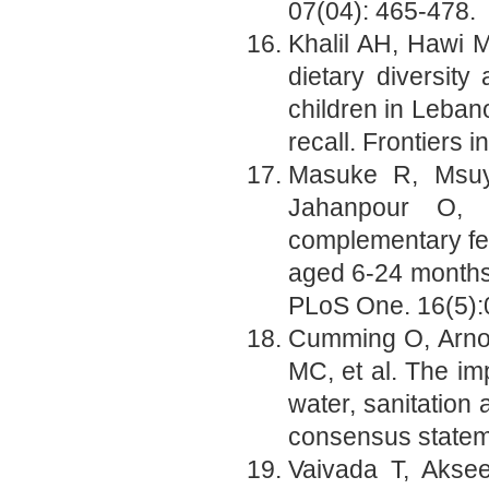
07(04): 465-478.
Khalil AH, Hawi M
dietary diversity
children in Leban
recall. Frontiers i
Masuke R, Msuy
Jahanpour O, 
complementary feed
aged 6-24 months 
PLoS One. 16(5):
Cumming O, Arnol
MC, et al. The imp
water, sanitation
consensus statem
Vaivada T, Akse