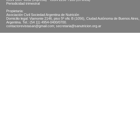
Periodicidad trimestral
Propietaria:
Asociación Civil Sociedad Argentina de Nutrición
Domicilio legal: Viamonte 2146, piso 5º ofic B (1056), Ciudad Autónoma de Buenos Aires,
Argentina. Tel.: (54 11) 4954-0400/0700.
contactorevistasan@gmail.com; secretaria@sanutricion.org.ar
© 2026 SOCIEDAD ARGENTINA DE NUTRICION | Viamonte 2146 5 "B" (CABA) | Tel.: