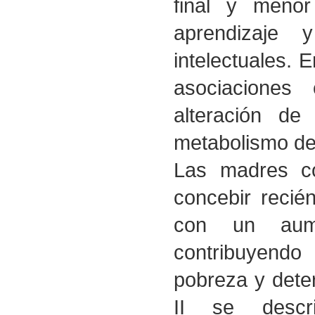
final y meno
aprendizaje 
intelectuales. 
asociaciones 
alteración de
metabolismo de
Las madres co
concebir recié
con un aume
contribuyendo
pobreza y deter
II se descr