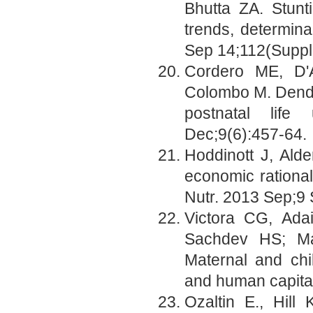
Bhutta ZA. Stunt
trends, determina
Sep 14;112(Suppl
Cordero ME, D'
Colombo M. Dendri
postnatal life
Dec;9(6):457-64.
Hoddinott J, Al
economic rational
Nutr. 2013 Sep;9 
Victora CG, Adai
Sachdev HS; Mat
Maternal and chi
and human capita
Ozaltin E., Hill