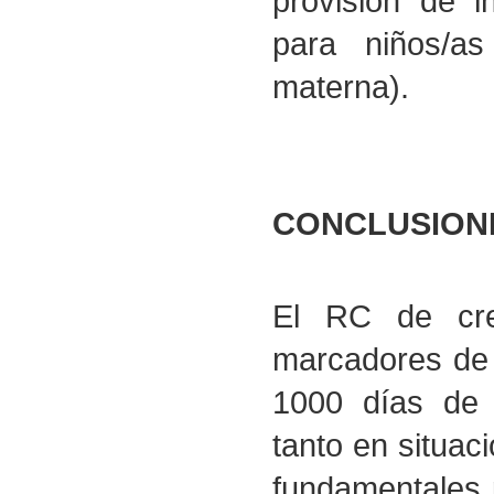
provisión de i
para niños/a
materna).
CONCLUSION
El RC de cre
marcadores de 
1000 días de v
tanto en situa
fundamentales 