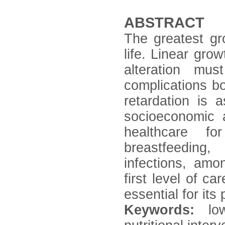
ABSTRACT
The greatest gro
life. Linear gro
alteration mu
complications bo
retardation is 
socioeconomic 
healthcare f
breastfeeding,
infections, amon
first level of ca
essential for its
Keywords:
low 