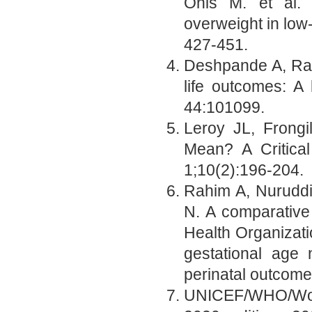
Onis M. et al. 
overweight in low
427-451.
Deshpande A, Ram
life outcomes: A
44:101099.
Leroy JL, Frongi
Mean? A Critica
1;10(2):196-204.
Rahim A, Nurudd
N. A comparativ
Health Organizatio
gestational age 
perinatal outcom
UNICEF/WHO/World