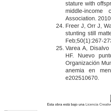
stature with offsp
middle-income 
Association. 2010
Freer J, Orr J, W
stunting still ma
Feb;50(1):267-27
Varea A, Disalv
HF. Nuevo punt
Organización Mund
anemia en meno
e202510670.
Esta obra está bajo una
Licencia Creati