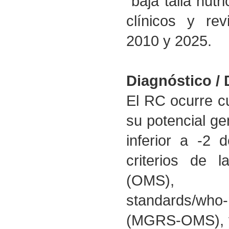
"baja talla nutr
clínicos y rev
2010 y 2025.
Diagnóstico / 
El RC ocurre c
su potencial gen
inferior a -2 
criterios de 
(OMS), https
standards/who-
(MGRS-OMS), y 