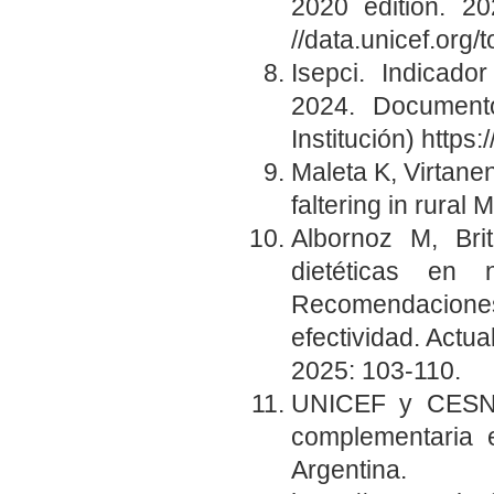
2020 edition. 20
//data.unicef.org/t
Isepci. Indicador
2024. Documento
Institución) https:/
Maleta K, Virtane
faltering in rural
Albornoz M, Bri
dietéticas en
Recomendaciones
efectividad. Actu
2025: 103-110.
UNICEF y CESNI 
complementaria 
Argent