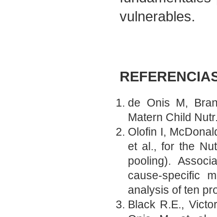
vulnerables.
REFERENCIA
de Onis M, Branc
Matern Child Nutr
Olofin I, McDona
et al., for the N
pooling). Associ
cause-specific m
analysis of ten p
Black R.E., Victo