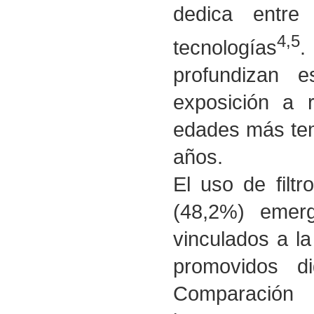
dedica entr
4,5
tecnologías
.
profundizan e
exposición a 
edades más tem
años.
El uso de filtr
(48,2%) emer
vinculados a la
promovidos d
Comparación 