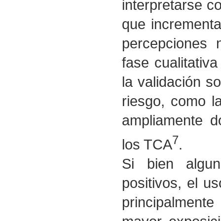
interpretarse 
que incrementan
percepciones 
fase cualitativ
la validación s
riesgo, como la 
ampliamente d
7
los TCA
.
Si bien algun
positivos, el u
principalment