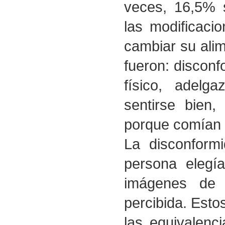
veces, 16,5% 
las modificaci
cambiar su ali
fueron: disconf
físico, adelg
sentirse bien,
porque comían 
La disconform
persona elegí
imágenes de 
percibida. Estos
las equivalenc