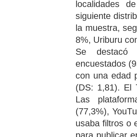
localidades d
siguiente distr
la muestra, seg
8%, Uriburu con
Se destacó u
encuestados (93
con una edad p
(DS: 1,81). El
Las platafor
(77,3%), YouTu
usaba filtros o 
para publicar e