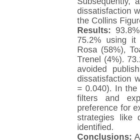
Subsequently, a
dissatisfaction 
the Collins Figu
Results:
93.8% 
75.2% using it 
Rosa (58%), Toa
Trenel (4%). 73.
avoided publis
dissatisfaction 
= 0.040). In the
filters and ex
preference for e
strategies like 
identified.
Conclusions:
A 