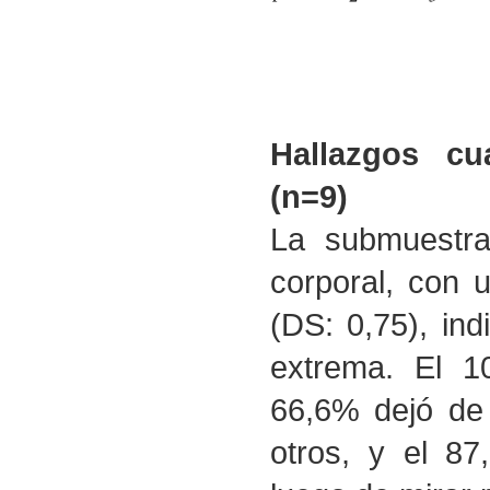
Hallazgos cu
(n=9)
La submuestra
corporal, con
(DS: 0,75), in
extrema. El 10
66,6% dejó de 
otros, y el 8