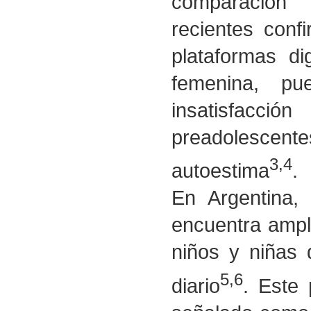
comparación 
recientes conf
plataformas di
femenina, pu
insatisfacc
preadolescen
3,4
autoestima
.
En Argentina, 
encuentra ampl
niños y niñas 
5,6
diario
. Este 