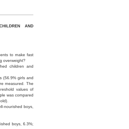
CHILDREN AND
cents to make fast
ng overweight?
shed children and
s (56.9% girls and
ere measured. The
reshold values of
ample was compared
old).
ll-nourished boys,
rished boys, 6.3%;