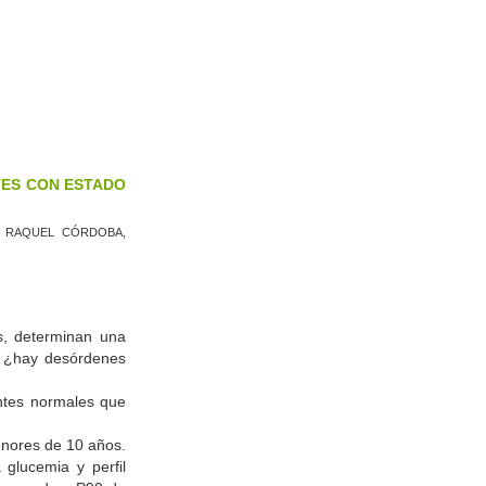
TES CON ESTADO
O: RAQUEL CÓRDOBA,
os, determinan una
, ¿hay desórdenes
centes normales que
enores de 10 años.
 glucemia y perfil