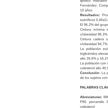
lipídico. Indicado
Fernández. Compa
10 años.
Resultados:
Prom
eutróficos 0,46±0
El 96,2% del grupo
Cintura mínima s
c/obesidad 96,3%
Cintura cadera s
c/obesidad 94,7%
La población eut
triglicéridos ele
alto 26,6% y 16,1
La población con 
colesterol alto 40
Conclusión:
La p
de los sujetos con
PALABRAS CLAV
Abreviaturas:
IMC
P90: percentilo 
colesterol.