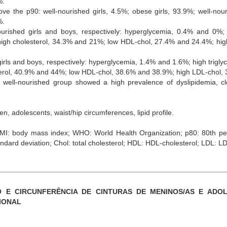
%.
bove the p90: well-nourished girls, 4.5%; obese girls, 93.9%; well-nou
%.
ourished girls and boys, respectively: hyperglycemia, 0.4% and 0%; h
igh cholesterol, 34.3% and 21%; low HDL-chol, 27.4% and 24.4%; hig
irls and boys, respectively: hyperglycemia, 1.4% and 1.6%; high trigl
erol, 40.9% and 44%; low HDL-chol, 38.6% and 38.9%; high LDL-chol,
well-nourished group showed a high prevalence of dyslipidemia, clo
en, adolescents, waist/hip circumferences, lipid profile.
I: body mass index; WHO: World Health Organization; p80: 80th per
andard deviation; Chol: total cholesterol; HDL: HDL-cholesterol; LDL: LD
CO E CIRCUNFERÊNCIA DE CINTURAS DE MENINOS/AS E AD
IONAL