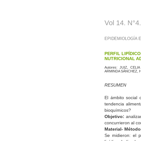
Vol 14. N°4
EPIDEMIOLOGÍA E
PERFIL LIPÍDI
NUTRICIONAL AD
Autores:
JUIZ, CELI
ARMINDA SÁNCHEZ,
RESUMEN
El ámbito social 
tendencia alimen
bioquímicos?
Objetivo:
analizar
concurrieron al co
Material- Método
Se midieron: el p