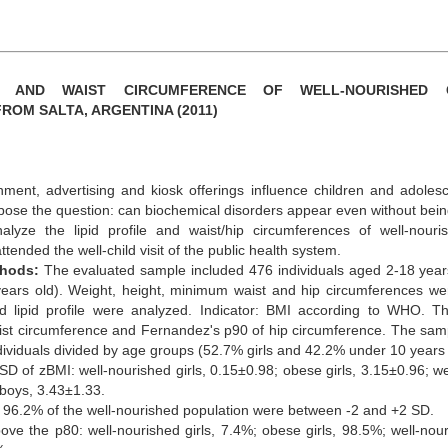
LE AND WAIST CIRCUMFERENCE OF WELL-NOURISHED 
ROM SALTA, ARGENTINA (2011)
nment, advertising and kiosk offerings influence children and adoles
pose the question: can biochemical disorders appear even without bei
lyze the lipid profile and waist/hip circumferences of well-nouri
tended the well-child visit of the public health system.
thods:
The evaluated sample included 476 individuals aged 2-18 year
ears old). Weight, height, minimum waist and hip circumferences w
d lipid profile were analyzed. Indicator: BMI according to WHO. Th
aist circumference and Fernandez's p90 of hip circumference. The s
dividuals divided by age groups (52.7% girls and 42.2% under 10 years 
 of zBMI: well-nourished girls, 0.15±0.98; obese girls, 3.15±0.96; we
boys, 3.43±1.33.
e 96.2% of the well-nourished population were between -2 and +2 SD.
ve the p80: well-nourished girls, 7.4%; obese girls, 98.5%; well-nou