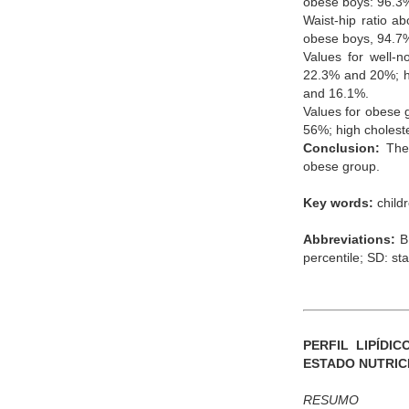
obese boys: 96.3
Waist-hip ratio a
obese boys, 94.7
Values for well-n
22.3% and 20%; h
and 16.1%.
Values for obese g
56%; high cholest
Conclusion:
The 
obese group.
Key words:
childr
Abbreviations:
BM
percentile; SD: st
PERFIL LIPÍDI
ESTADO NUTRIC
RESUMO