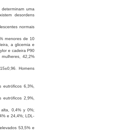
s, determinam uma
xistem desordens
olescentes normais
,8% menores de 10
ira, a glicemia e
aylor e cadeira P90
 mulheres, 42,2%
,15±0,96. Homens
 eutróficos 6,3%,
 eutróficos 2,9%,
 alta, 0,4% y 0%;
7,4% e 24,4%; LDL-
 elevados 53,5% e