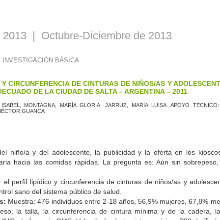
. 2013 | Octubre-Diciembre de 2013
 INVESTIGACIÓN BÁSICA
CO Y CIRCUNFERENCIA DE CINTURAS DE NIÑOS/AS Y ADOLESCEN
ECUADO DE LA CIUDAD DE SALTA – ARGENTINA – 2011
A ISABEL, MONTAGNA, MARÍA GLORIA, JARRUZ, MARÍA LUISA. APOYO TÉCNIC
 HÉCTOR GUANCA
del niño/a y del adolescente, la publicidad y la oferta en los kiosc
taria hacia las comidas rápidas. La pregunta es: Aún sin sobrepeso
 el perfil lipídico y circunferencia de cinturas de niños/as y adoles
ntrol sano del sistema público de salud.
s:
Muestra: 476 individuos entre 2-18 años, 56,9% mujeres, 67,8% m
eso, la talla, la circunferencia de cintura mínima y de la cadera, la