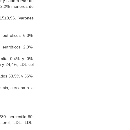
lor y cadera P90 de
 42,2% menores de
15±0,96. Varones
 eutróficos 6,3%,
 eutróficos 2,9%,
a alta 0,4% y 0%;
% y 24,4%; LDL-col
vados 53,5% y 56%;
emia, cercana a la
80: percentilo 80;
sterol; LDL: LDL-