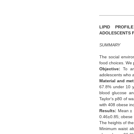
LIPID PROFI
ADOLESCENTS F
SUMMARY
The social enviro
food choices. We 
Objective:
To ana
adolescents who at
Material and me
67.8% under 10 y
blood glucose an
Taylor's p80 of w
with 408 obese in
Results:
Mean ± SD
0.46±0.85; obese 
The heights of th
Minimum waist abo