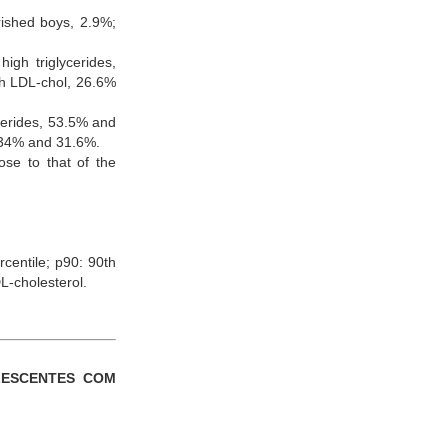
rished boys, 2.9%;
igh triglycerides,
h LDL-chol, 26.6%
ycerides, 53.5% and
 34% and 31.6%.
se to that of the
centile; p90: 90th
L-cholesterol.
OLESCENTES COM