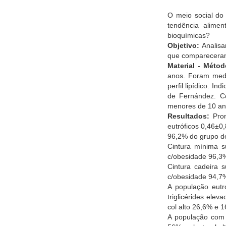
O meio social do
tendência alime
bioquímicas?
Objetivo:
Analisar
que compareceram 
Material - Métod
anos. Foram medi
perfil lipídico. I
de Fernández. C
menores de 10 an
Resultados:
Prom
eutróficos 0,46±0
96,2% do grupo de
Cintura mínima s
c/obesidade 96,3
Cintura cadeira 
c/obesidade 94,7
A população eutr
triglicérides ele
col alto 26,6% e 
A população com 