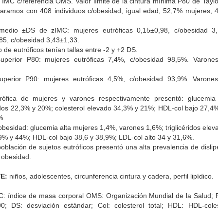
r: IMC c/referencia OMS. Valor límite de la cintura mínima P80 de Tay
ramos con 408 individuos c/obesidad, igual edad, 52,7% mujeres,
edio ±DS de zIMC: mujeres eutróficas 0,15±0,98, c/obesidad 3,
,85, c/obesidad 3,43±1,33.
 de eutróficos tenían tallas entre -2 y +2 DS.
uperior P80: mujeres eutróficas 7,4%, c/obesidad 98,5%. Varones
.
uperior P90: mujeres eutróficas 4,5%, c/obesidad 93,9%. Varones
.
rófica de mujeres y varones respectivamente presentó: glucemi
vados 22,3% y 20%; colesterol elevado 34,3% y 21%; HDL-col bajo 27,4
%.
obesidad: glucemia alta mujeres 1,4%, varones 1,6%; triglicéridos ele
,9% y 44%; HDL-col bajo 38,6 y 38,9%; LDL-col alto 34 y 31,6%.
oblación de sujetos eutróficos presentó una alta prevalencia de dislip
 obesidad.
E:
niños, adolescentes, circunferencia cintura y cadera, perfil lipídico.
: índice de masa corporal OMS: Organización Mundial de la Salud; P
90; DS: desviación estándar; Col: colesterol total; HDL: HDL-cole