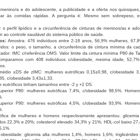
 menino/a e do adolescente, a publicidade e a oferta nos quiosque
ntar às comidas rápidas. A pergunta é: Mesmo sem sobrepeso, e
 o perfil lipídico e a circunferência de cinturas de meninos/as e ad
ao controle saudável do sistema público de saúde.
os:
Amostra: 476 indivíduos entre 2-18 anos, 56,9% mulheres, 67
dos: o peso, o tamanho, a circunferência de cintura mínima da cade
ndicador: IMC c/referência OMS. Valor limite da cintura mínima P80 de T
omparamos com 408 indivíduos c/obesidade, mesma idade, 52,7%
os.
édio ±DS de zIMC: mulheres eutróficas 0,15±0,98, c/obesidade 3
,85, c/obesidade 3,43±1,33.
 eutróficos tinham tamanhos entre -2 y +2 DS.
uperior P80: mulheres eutróficas 7,4%, c/obesidade 98,5%. Homens
%.
superior P90: mulheres eutróficas 4,5%, c/obesidade 93,9%. Homens
%.
ófica de mulheres e homens respectivamente apresentou: glicemia
vados 22,3% e 20%; colesterol elevado 34,3% y 21%; HDL-col baixo 2
16,1%.
obesidade: glicemia alta mulheres 1,4%, homens 1,6%; triglicérides