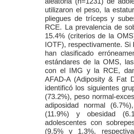
aleatoria (n=1231) de ado
utilizaron el peso, la estatu
pliegues de tríceps y sub
RCE. La prevalencia de so
15.4% (criterios de la OMS
IOTF), respectivamente. Si 
han clasificado erróneam
estándares de la OMS, la
con el IMG y la RCE, dand
AFAD-A (Adiposity & Fat Dis
identificó los siguientes g
(73.2%), peso normal-exces
adiposidad normal (6.7%)
(11.9%) y obesidad (6.
adolescentes con sobrepe
(9.5% y 1.3%, respectiv